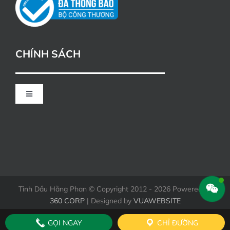
CHÍNH SÁCH
Toggle
Navigation
CHÍNH SÁCH ĐỔI TRẢ
HÌNH THỨC THANH TOÁN KHI MUA HÀNG
Tinh Dầu Hằng Phan © Copyright 2012 - 2026 Powered by
360 CORP
| Designed by
VUAWEBSITE
GỌI NGAY
CHỈ ĐƯỜNG