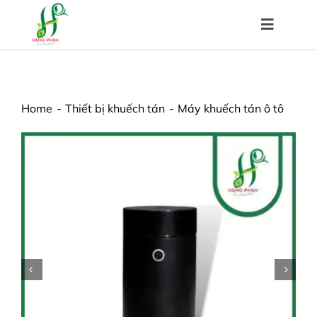
Skip
to
Toggle
content
Navigat
Trang chủ
Home
Thiết bị khuếch tán
Máy khuếch tán ô tô
Về chúng tôi
Sản phẩm
Hệ thống đại lý
Chính sách
Kiến thức