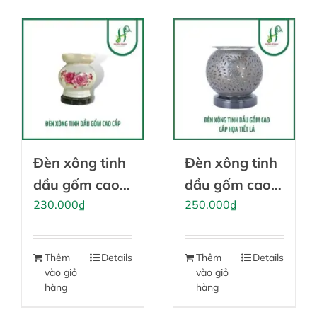
Đèn xông tinh
Đèn xông tinh
dầu gốm cao
dầu gốm cao
cấp
230.000
₫
cấp họa tiết lá
250.000
₫
Thêm
Details
Thêm
Details
vào giỏ
vào giỏ
hàng
hàng