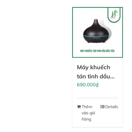
Máy khuếch
tán tinh dầu
Bầu tiên
690.000
₫
Thêm
Details
vào giỏ
hàng