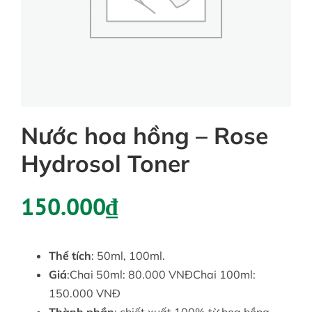
Tin tức
Liên hệ
Nước hoa hồng – Rose
Tài khoản
Hydrosol Toner
150.000
₫
Thể tích
: 50ml, 100ml.
Giá
:Chai 50ml: 80.000 VNĐChai 100ml:
150.000 VNĐ
Thành phần
: chiết xuất 100% từ hoa hồng