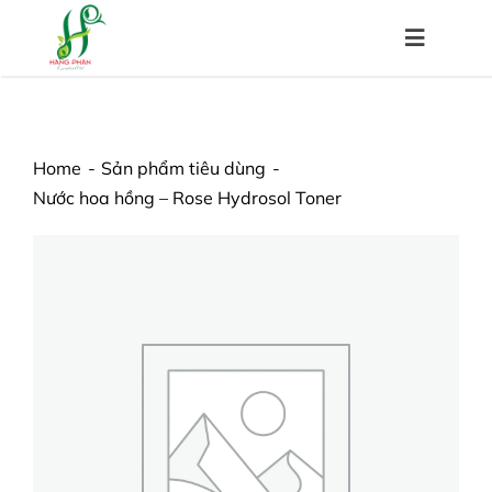
Skip
to
Toggle
content
Navigat
Trang chủ
Home
Sản phẩm tiêu dùng
Nước hoa hồng – Rose Hydrosol Toner
Về chúng tôi
Sản phẩm
Hệ thống đại lý
Chính sách
Kiến thức