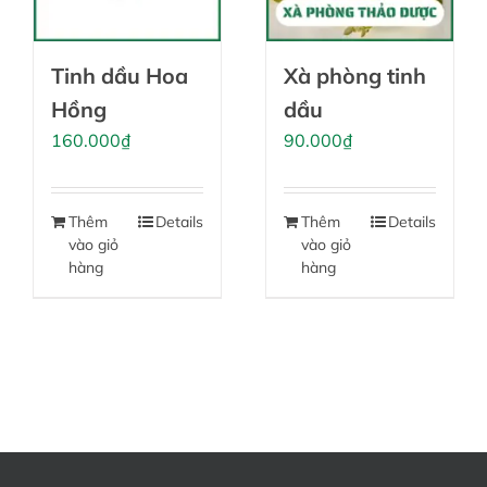
tùy
chọn
Tinh dầu Hoa
Xà phòng tinh
có
thể
Hồng
dầu
được
160.000
₫
90.000
₫
chọn
trên
trang
Thêm
Details
Thêm
Details
vào giỏ
vào giỏ
sản
hàng
hàng
phẩm