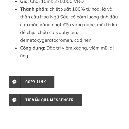
Giá
: Chai 10ml: 270.000 VNĐ
Thành phần
: chiết xuất 100% từ hoa, lá và
thân câu Hoa Ngũ Sắc, có hàm lượng tinh dầu
cao màu vàng nhạt đến vàng nghệ, mùi thơm
dễ chịu, chứa caryophyllen,
demetoxygeratocromen, cadinen
Công dụng
: Đặc trị viêm xoang, viêm mũi dị
ứng
COPY LINK
TƯ VẤN QUA MESSENGER