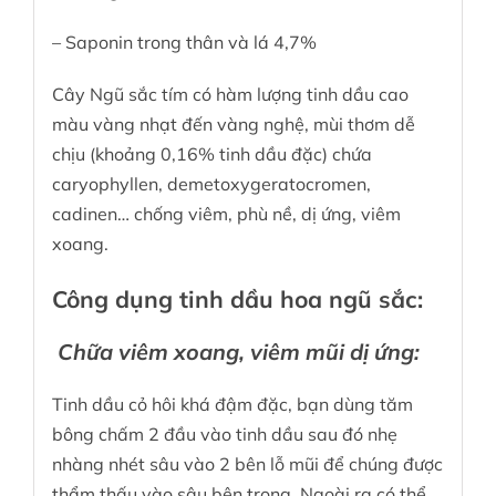
– Saponin trong thân và lá 4,7%
Cây Ngũ sắc tím có hàm lượng tinh dầu cao
màu vàng nhạt đến vàng nghệ, mùi thơm dễ
chịu (khoảng 0,16% tinh dầu đặc) chứa
caryophyllen, demetoxygeratocromen,
cadinen… chống viêm, phù nề, dị ứng, viêm
xoang.
Công dụng tinh dầu hoa ngũ sắc:
Chữa viêm xoang, viêm mũi dị ứng:
Tinh dầu cỏ hôi khá đậm đặc, bạn dùng tăm
bông chấm 2 đầu vào tinh dầu sau đó nhẹ
nhàng nhét sâu vào 2 bên lỗ mũi để chúng được
thẩm thấu vào sâu bên trong. Ngoài ra có thể