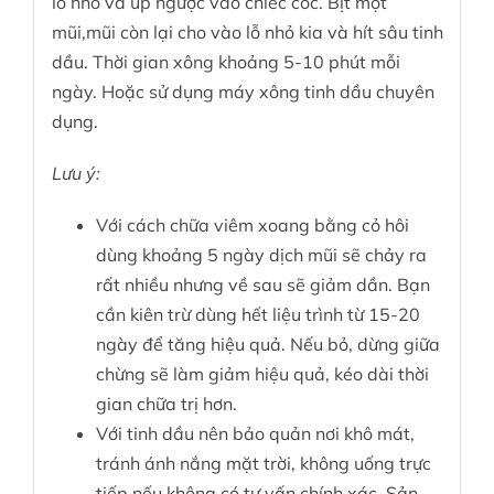
lỗ nhỏ và úp ngược vào chiếc cốc. Bịt một
mũi,mũi còn lại cho vào lỗ nhỏ kia và hít sâu tinh
dầu. Thời gian xông khoảng 5-10 phút mỗi
ngày. Hoặc sử dụng máy xông tinh dầu chuyên
dụng.
Lưu ý:
Với cách chữa viêm xoang bằng cỏ hôi
dùng khoảng 5 ngày dịch mũi sẽ chảy ra
rất nhiều nhưng về sau sẽ giảm dần. Bạn
cần kiên trừ dùng hết liệu trình từ 15-20
ngày để tăng hiệu quả. Nếu bỏ, dừng giữa
chừng sẽ làm giảm hiệu quả, kéo dài thời
gian chữa trị hơn.
Với tinh dầu nên bảo quản nơi khô mát,
tránh ánh nắng mặt trời, không uống trực
tiếp nếu không có tư vấn chính xác. Sản