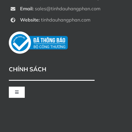
Email:
sales@tinhdauhangphan.com
Website:
tinhdauhangphan.com
CHÍNH SÁCH
Toggle
Navigation
CHÍNH SÁCH ĐỔI TRẢ
HÌNH THỨC THANH TOÁN KHI MUA HÀNG