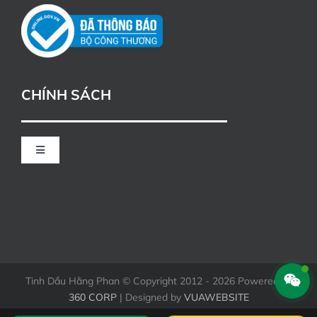
CHÍNH SÁCH
Toggle
Navigation
CHÍNH SÁCH ĐỔI TRẢ
HÌNH THỨC THANH TOÁN KHI MUA HÀNG
Tinh Dầu Hằng Phan © Copyright 2012 - 2026 Powered by
360 CORP
| Designed by
VUAWEBSITE