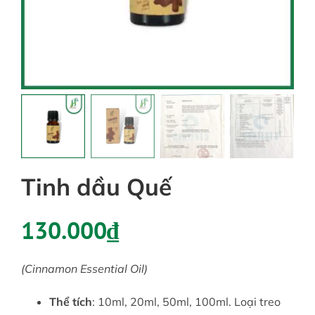
Tin tức
Liên hệ
Tài khoản
Tinh dầu Quế
130.000
₫
(
Cinnamon Essential Oil
)
Thể tích
: 10ml, 20ml, 50ml, 100ml. Loại treo