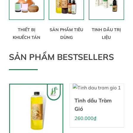
Tin tức
THIẾT BỊ
SẢN PHẨM TIÊU
TINH DẦU TRỊ
KHUẾCH TÁN
DÙNG
LIỆU
Liên hệ
SẢN PHẨM BESTSELLERS
Tài khoản
Tinh dầu Tràm
Gió
260.000
₫