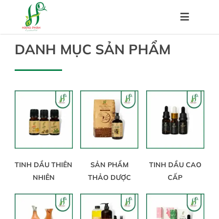
Skip
to
Toggle
content
Navigat
DANH MỤC SẢN PHẨM
Trang chủ
Về chúng tôi
Sản phẩm
Hệ thống đại lý
TINH DẦU THIÊN
SẢN PHẨM
TINH DẦU CAO
NHIÊN
THẢO DƯỢC
CẤP
Chính sách
Kiến thức