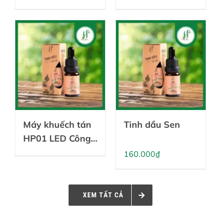
gốc
hiện
là:
tại
690.000₫.
là:
650.00
Máy khuếch tán
Tinh dầu Sen
HP01 LED Công
nghiệp
160.000
₫
XEM TẤT CẢ