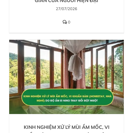
GIAN CỦA NGƯỜI HIỆN ĐẠI
27/07/2026
0
KINH NGHIỆM XỬ LÝ MÙI ẨM MỐC, VI