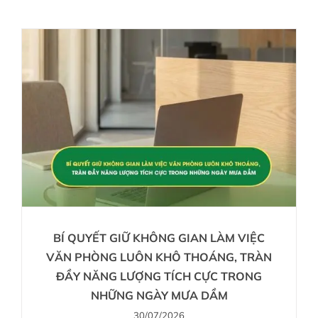
BÍ QUYẾT GIỮ KHÔNG GIAN LÀM VIỆC
VĂN PHÒNG LUÔN KHÔ THOÁNG, TRÀN
ĐẦY NĂNG LƯỢNG TÍCH CỰC TRONG
NHỮNG NGÀY MƯA DẦM
30/07/2026