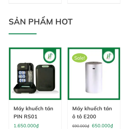
SẢN PHẨM HOT
Sale!
Máy khuếch tán
Máy khuếch tán
PIN RS01
ô tô E200
Giá
Giá
1.650.000
₫
650.000
₫
690.000
₫