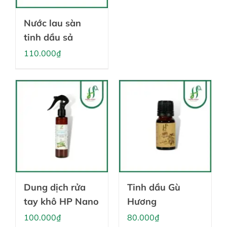
Nước lau sàn
tinh dầu sả
110.000
₫
Dung dịch rửa
Tinh dầu Gù
tay khô HP Nano
Hương
100.000
₫
80.000
₫