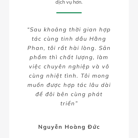
dịch vụ hơn.
“Sau khoảng thời gian hợp
“Rất may mắn khi được
“Tôi cảm thấy mình rất
may mắn khi có cơ hội hợp
làm việc cùng Hằng Phan.
tác cùng tinh dầu Hằng
Phan, tôi rất hài lòng. Sản
tác cùng tinh dầu Hằng
Quả thật là một trải
Phan. Sản phẩm của công
nghiệm vô cùng tuyệt vời
phẩm thì chất lượng, làm
việc chuyên nghiệp và vô
và chuyên nghiệp. Tôi vô
ty quả thực rất tuyệt vời,
mang về đại lý của chúng
cùng nhiệt tình. Tôi mong
cùng hài lòng về sản
muốn được hợp tác lâu dài
phẩm và dịch vụ của công
tôi rất nhiều khách hàng.
Mong muốn hai ta cùng
để đôi bên cùng phát
ty”
làm việc lâu dài nhất có
triển”
thể”
Lê Thị Cẩm Thu
Nguyễn Hoàng Đức
Nguyễn Lê Thanh Trúc