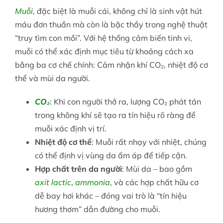
Muỗi
, đặc biệt là muỗi cái, không chỉ là sinh vật hút
máu đơn thuần mà còn là bậc thầy trong nghệ thuật
“truy tìm con mồi”. Với hệ thống cảm biến tinh vi,
muỗi có thể xác định mục tiêu từ khoảng cách xa
bằng ba cơ chế chính: Cảm nhận khí CO₂, nhiệt độ cơ
thể và mùi da người.
CO₂
: Khi con người thở ra, lượng CO₂ phát tán
trong không khí sẽ tạo ra tín hiệu rõ ràng để
muỗi xác định vị trí.
Nhiệt độ cơ thể
: Muỗi rất nhạy với nhiệt, chúng
có thể định vị vùng da ấm áp để tiếp cận.
Hợp chất trên da người
: Mùi da – bao gồm
axit lactic
,
ammonia
, và các hợp chất hữu cơ
dễ bay hơi khác – đóng vai trò là “tín hiệu
hương thơm” dẫn đường cho muỗi.