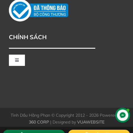
CHÍNH SÁCH
Toggle
Navigation
CHÍNH SÁCH ĐỔI TRẢ
HÌNH THỨC THANH TOÁN KHI MUA HÀNG
Tinh Dầu Hằng Phan © Copyright 2012 - 2026 Powered by
360 CORP
| Designed by
VUAWEBSITE