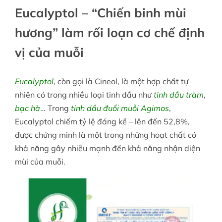
Eucalyptol – “Chiến binh mùi
hương” làm rối loạn cơ chế định
vị của muỗi
Eucalyptol
, còn gọi là Cineol, là một hợp chất tự
nhiên có trong nhiều loại tinh dầu như
tinh dầu tràm
,
bạc hà
… Trong
tinh dầu đuổi muỗi Agimos
,
Eucalyptol chiếm tỷ lệ đáng kể – lên đến 52,8%,
được chứng minh là một trong những hoạt chất có
khả năng gây nhiễu mạnh đến khả năng nhận diện
mùi của muỗi.