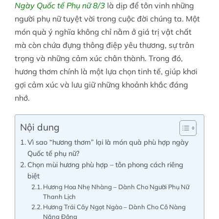
Ngày Quốc tế Phụ nữ 8/3
là dịp để tôn vinh những
người phụ nữ tuyệt vời trong cuộc đời chúng ta. Một
Tin tức
món quà ý nghĩa không chỉ nằm ở giá trị vật chất
mà còn chứa đựng thông điệp yêu thương, sự trân
trọng và những cảm xúc chân thành. Trong đó,
Liên hệ
hương thơm chính là một lựa chọn tinh tế, giúp khơi
gợi cảm xúc và lưu giữ những khoảnh khắc đáng
Tài khoản
nhớ.
Nội dung
Vì sao “hương thơm” lại là món quà phù hợp ngày
Quốc tế phụ nữ?
Chọn mùi hương phù hợp – tôn phong cách riêng
biệt
Hương Hoa Nhẹ Nhàng – Dành Cho Người Phụ Nữ
Thanh Lịch
Hương Trái Cây Ngọt Ngào – Dành Cho Cô Nàng
Năng Động