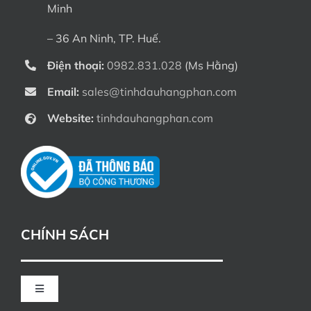
Minh
– 36 An Ninh, TP. Huế.
Điện thoại:
0982.831.028
(Ms Hằng)
Email:
sales@tinhdauhangphan.com
Website:
tinhdauhangphan.com
CHÍNH SÁCH
Toggle
Navigation