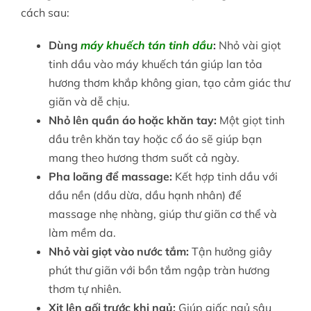
cách sau:
Dùng
máy khuếch tán tinh dầu
:
Nhỏ vài giọt
tinh dầu vào máy khuếch tán giúp lan tỏa
hương thơm khắp không gian, tạo cảm giác thư
giãn và dễ chịu.
Nhỏ lên quần áo hoặc khăn tay:
Một giọt tinh
dầu trên khăn tay hoặc cổ áo sẽ giúp bạn
mang theo hương thơm suốt cả ngày.
Pha loãng để massage:
Kết hợp tinh dầu với
dầu nền (dầu dừa, dầu hạnh nhân) để
massage nhẹ nhàng, giúp thư giãn cơ thể và
làm mềm da.
Nhỏ vài giọt vào nước tắm:
Tận hưởng giây
phút thư giãn với bồn tắm ngập tràn hương
thơm tự nhiên.
Xịt lên gối trước khi ngủ:
Giúp giấc ngủ sâu