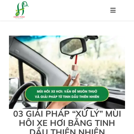
Skip
to
Toggle
content
Navigat
Trang chủ
Về chúng tôi
Sản phẩm
Hệ thống đại lý
03 GIẢI PHÁP “XỬ LÝ” MÙI
Chính sách
HÔI XE HƠI BẰNG TINH
DẦU THIÊN NHIÊN
Kiến thức