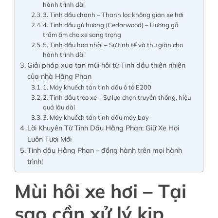
hành trình dài
3. Tinh dầu chanh – Thanh lọc không gian xe hơi
4. Tinh dầu gù hương (Cedarwood) – Hương gỗ
trầm ấm cho xe sang trọng
5. Tinh dầu hoa nhài – Sự tinh tế và thư giãn cho
hành trình dài
Giải pháp xua tan mùi hôi từ Tinh dầu thiên nhiên
của nhà Hằng Phan
1. Máy khuếch tán tinh dầu ô tô E200
2. Tinh dầu treo xe – Sự lựa chọn truyền thống, hiệu
quả lâu dài
3. Máy khuếch tán tinh dầu máy bay
Lời Khuyên Từ Tinh Dầu Hằng Phan: Giữ Xe Hơi
Luôn Tươi Mới
Tinh dầu Hằng Phan – đồng hành trên mọi hành
trình!
Mùi hôi xe hơi – Tại
sao cần xử lý kịp