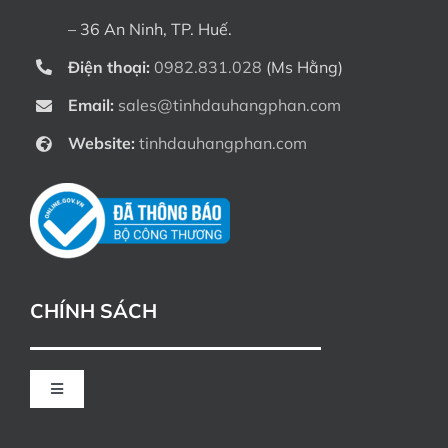
– 36 An Ninh, TP. Huế.
Điện thoại:
0982.831.028
(Ms Hằng)
Email:
sales@tinhdauhangphan.com
Website:
tinhdauhangphan.com
CHÍNH SÁCH
Toggle
Navigation
CHÍNH SÁCH ĐỔI TRẢ