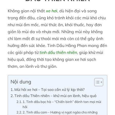
Không gian nội thất
xe hơi
, dù hiện đại và sang
Tin tức
trọng đến đâu, cũng khó tránh khỏi các mùi khó chịu
như mùi ẩm mốc, mùi thức ăn, khói thuốc, hay đơn
giản là mùi da và nhựa mới. Những mùi này không
Liên hệ
chỉ làm mất đi sự thoải mái mà còn có thể gây ảnh
hưởng đến sức khỏe. Tinh Dầu Hằng Phan mang đến
Tài khoản
các giải pháp từ
tinh dầu thiên nhiên
, giúp khử mùi
hiệu quả, đồng thời tạo không gian xe hơi sạch
thơm, an lành và thư giãn.
Nội dung
Mùi hôi xe hơi – Tại sao cần xử lý kịp thời?
Tinh dầu Thiên nhiên – khử mùi an lành, hiệu quả
1. Tinh dầu bạc hà – “Chiến binh” đánh tan mọi mùi
hôi
2. Tinh dầu cam – Hương vị ngọt ngào cho những