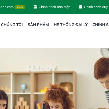
phan.com
Chính sách bảo mật
Chính sách quy
Email
 CHÚNG TÔI
SẢN PHẨM
HỆ THỐNG ĐẠI LÝ
CHÍNH 