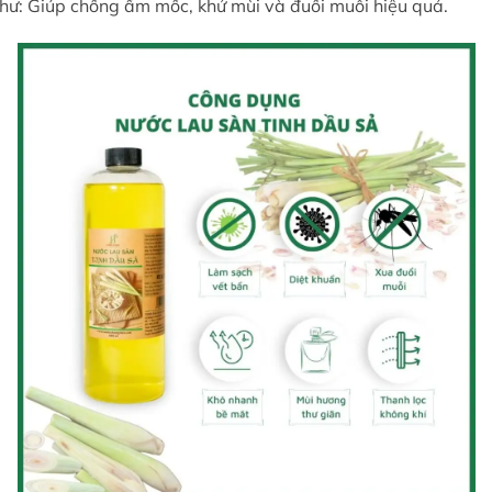
như: Giúp chống ẩm mốc, khử mùi và đuổi muỗi hiệu quả.