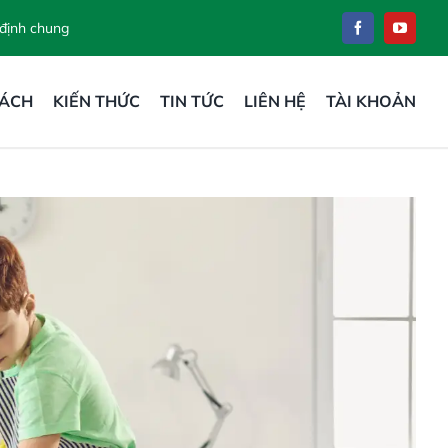
 định chung
SÁCH
KIẾN THỨC
TIN TỨC
LIÊN HỆ
TÀI KHOẢN