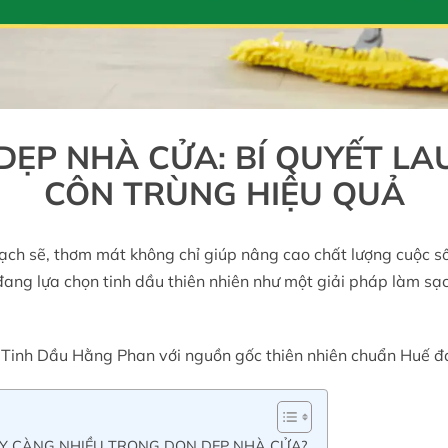
DẸP NHÀ CỬA: BÍ QUYẾT LA
CÔN TRÙNG HIỆU QUẢ
 sạch sẽ, thơm mát không chỉ giúp nâng cao chất lượng cuộc s
ang lựa chọn tinh dầu thiên nhiên như một giải pháp làm sạc
 Tinh Dầu Hằng Phan với nguồn gốc thiên nhiên chuẩn Huế đa
Y CÀNG NHIỀU TRONG DỌN DẸP NHÀ CỬA?