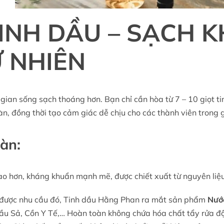
INH DẦU – SẠCH K
 NHIÊN
gian sống sạch thoáng hơn. Bạn chỉ cần hòa từ 7 – 10 giọt 
sàn, đồng thời tạo cảm giác dễ chịu cho các thành viên trong g
sàn:
o hơn, kháng khuẩn mạnh mẽ, được chiết xuất từ nguyên liệu ta
 được nhu cầu đó, Tinh dầu Hằng Phan ra mắt sản phẩm
Nước
ầu Sả, Cồn Y Tế,… Hoàn toàn không chứa hóa chất tẩy rửa độ