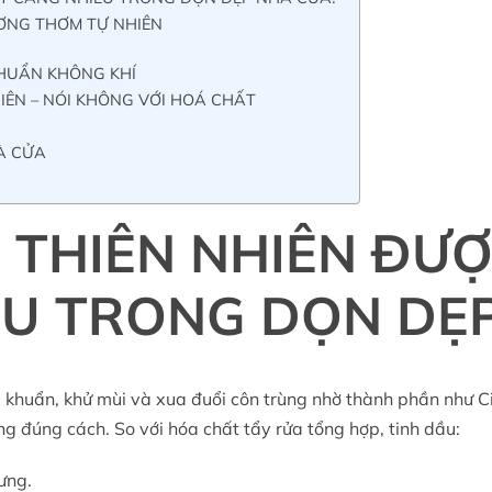
ƯƠNG THƠM TỰ NHIÊN
KHUẨN KHÔNG KHÍ
IÊN – NÓI KHÔNG VỚI HOÁ CHẤT
̀ CỬA
U THIÊN NHIÊN ĐƯƠ
̀U TRONG DỌN DẸP
 khuẩn, khử mùi và xua đuổi côn trùng nhờ thành phần như C
g đúng cách. So với hóa chất tẩy rửa tổng hợp, tinh dầu:
ưng.