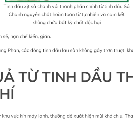
Tinh dầu xịt sả chanh với thành phần chính từ tinh dầu Sả
Chanh nguyên chất hoàn toàn từ tự nhiên và cam kết
không chứa bất kỳ chất độc hại
 sẽ, hạn chế kiến, gián.
ng Phan, các dòng tinh dầu lau sàn không gây trơn trượt, kh
UẢ TỪ TINH DẦU 
Í
 khu vực kín máy lạnh, thường dễ xuất hiện mùi khó chịu. Tha