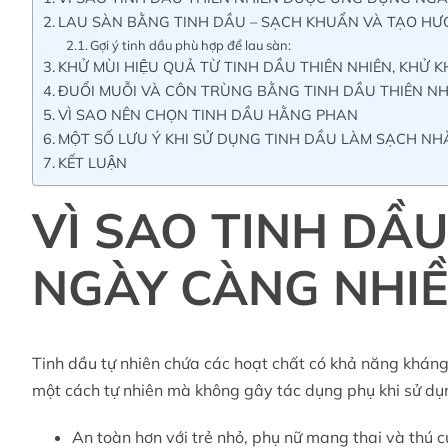
LAU SÀN BẰNG TINH DẦU – SẠCH KHUẨN VÀ TẠO H
Gợi ý tinh dầu phù hợp để lau sàn:
KHỬ MÙI HIỆU QUẢ TỪ TINH DẦU THIÊN NHIÊN, KHỬ 
ĐUỔI MUỖI VÀ CÔN TRÙNG BẰNG TINH DẦU THIÊN NH
VÌ SAO NÊN CHỌN TINH DẦU HẰNG PHAN
MỘT SỐ LƯU Ý KHI SỬ DỤNG TINH DẦU LÀM SẠCH NHA
KẾT LUẬN
VÌ SAO TINH DẦ
NGÀY CÀNG NHIÊ
Tinh dầu
tự nhiên chứa các hoạt chất có khả năng kháng
một cách tự nhiên mà không gây tác dụng phụ khi sử dụn
An toàn hơn với trẻ nhỏ, phụ nữ mang thai và thú c