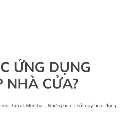
̣C ỨNG DỤNG
 NHÀ CỬA?
ineol, Citral, Menthol… Những hoạt chất này hoạt động