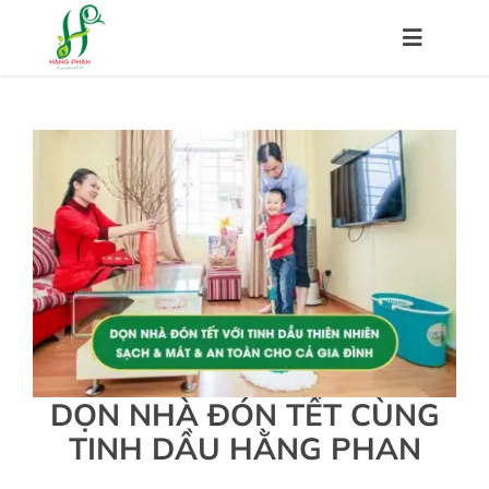
Skip
to
Toggle
content
Navigat
Trang chủ
Về chúng tôi
Sản phẩm
Hệ thống đại lý
DỌN NHÀ ĐÓN TẾT CÙNG
Chính sách
TINH DẦU HẰNG PHAN
Kiến thức