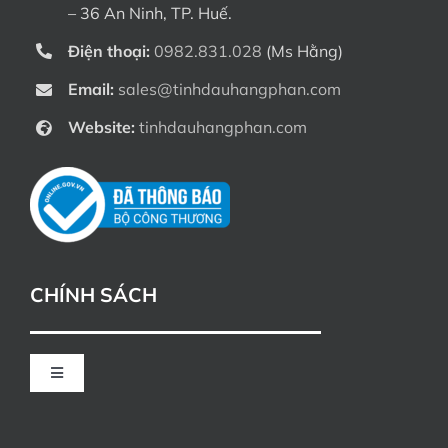
– 36 An Ninh, TP. Huế.
Điện thoại:
0982.831.028
(Ms Hằng)
Email:
sales@tinhdauhangphan.com
Website:
tinhdauhangphan.com
CHÍNH SÁCH
Toggle
Navigation
CHÍNH SÁCH ĐỔI TRẢ