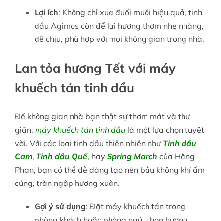
Lợi ích
: Không chỉ xua đuổi muỗi hiệu quả, tinh
dầu Agimos còn để lại hương thơm nhẹ nhàng,
dễ chịu, phù hợp với mọi không gian trong nhà.
Lan tỏa hương Tết với máy
khuếch tán tinh dầu
Để không gian nhà bạn thật sự thơm mát và thư
giãn,
máy khuếch tán tinh dầu
là một lựa chọn tuyệt
vời. Với các loại tinh dầu thiên nhiên như
Tinh dầu
Cam
,
Tinh dầu Quế
, hay
Spring March
của Hằng
Phan, bạn có thể dễ dàng tạo nên bầu không khí ấm
cúng, tràn ngập hương xuân.
Gợi ý sử dụng
: Đặt máy khuếch tán trong
phòng khách hoặc phòng ngủ, chọn hương