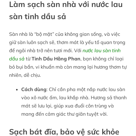
Làm sạch sàn nhà với nước lau
sàn tinh dầu sả
Sàn nhà là “bộ mặt” của không gian sống, và việc
giữ sàn luôn sạch sẽ, thơm mát là yếu tố quan trọng
để ngôi nhà trở nên tươi mới. Với
nước lau sàn tinh
dầu sả
từ
Tinh Dầu Hằng Phan
, bạn không chỉ loại
bỏ bụi bẩn, vi khuẩn mà còn mang lại hương thơm tự
nhiên, dễ chịu.
Cách dùng
: Chỉ cần pha một nắp nước lau sàn
vào xô nước ấm, lau khắp nhà. Hương sả thanh
mát sẽ lưu lại, giúp xua đuổi côn trùng và
mang đến cảm giác thư giãn tuyệt vời.
Sạch bát đĩa, bảo vệ sức khỏe