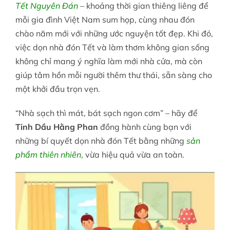
Tết Nguyên Đán
– khoảng thời gian thiêng liêng để
mỗi gia đình Việt Nam sum họp, cùng nhau đón
Tin tức
chào năm mới với những ước nguyện tốt đẹp. Khi đó,
việc dọn nhà đón Tết và làm thơm không gian sống
không chỉ mang ý nghĩa làm mới nhà cửa, mà còn
Liên hệ
giúp tâm hồn mỗi người thêm thư thái, sẵn sàng cho
một khởi đầu trọn vẹn.
Tài khoản
“Nhà sạch thì mát, bát sạch ngon cơm” – hãy để
Tinh Dầu Hằng Phan
đồng hành cùng bạn với
những bí quyết dọn nhà đón Tết bằng những
sản
phẩm thiên nhiên
, vừa hiệu quả vừa an toàn.